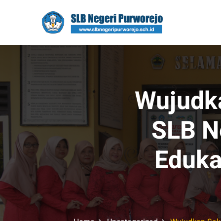
Skip
to
content
Wujudka
SLB N
Eduka