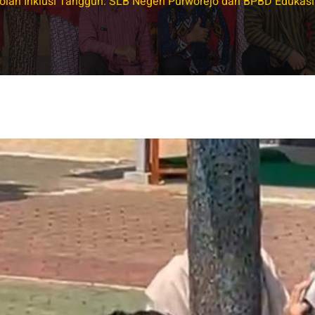
lah Inklusi Tangguh: SLB Negeri Purworejo dan BPBD Edukas