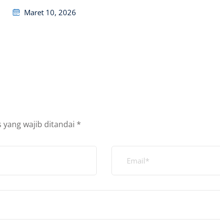
Posted
Maret 10, 2026
on
 yang wajib ditandai
*