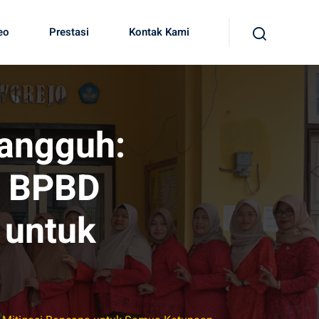
eo
Prestasi
Kontak Kami
Tangguh:
n BPBD
 untuk