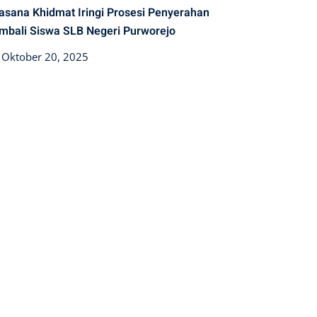
asana Khidmat Iringi Prosesi Penyerahan
mbali Siswa SLB Negeri Purworejo
Posted
Oktober 20, 2025
on