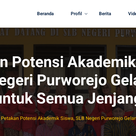
Beranda
Profil
Berita
Vid
n Potensi Akademik
egeri Purworejo Gel
untuk Semua Jenjan
Petakan Potensi Akademik Siswa, SLB Negeri Purworejo Gela