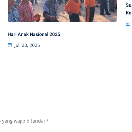
Su
Ke
Hari Anak Nasional 2025
Posted
Juli 23, 2025
on
 yang wajib ditandai
*