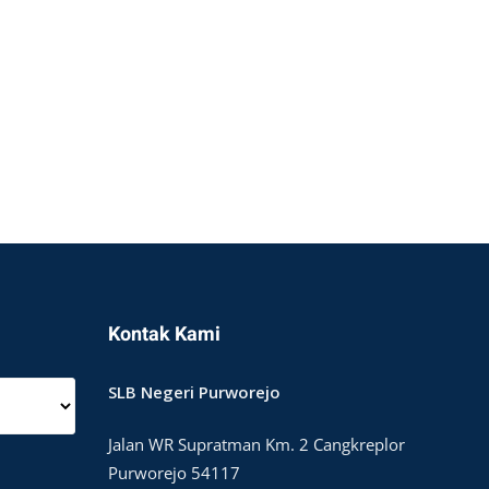
Kontak Kami
SLB Negeri Purworejo
Jalan WR Supratman Km. 2 Cangkreplor
Purworejo 54117