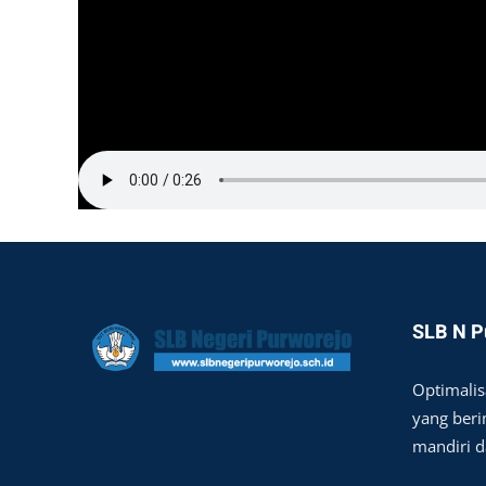
SLB N P
Optimalis
yang berim
mandiri 