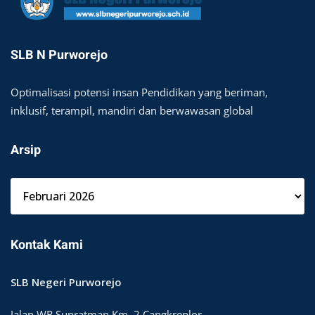
SLB N Purworejo
Optimalisasi potensi insan Pendidikan yang beriman,
inklusif, terampil, mandiri dan berwawasan global
Arsip
A
r
s
i
Kontak Kami
p
SLB Negeri Purworejo
Jalan WR Supratman Km. 2 Cangkreplor