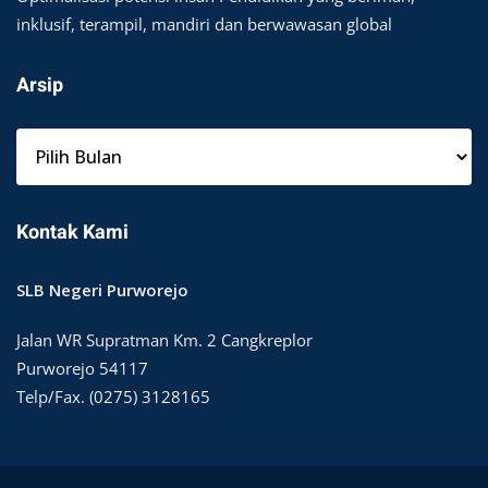
inklusif, terampil, mandiri dan berwawasan global
Arsip
A
r
s
i
Kontak Kami
p
SLB Negeri Purworejo
Jalan WR Supratman Km. 2 Cangkreplor
Purworejo 54117
Telp/Fax. (0275) 3128165