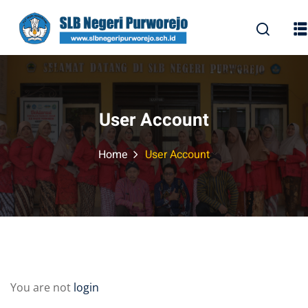
Skip
to
content
User Account
Home
User Account
You are not
login